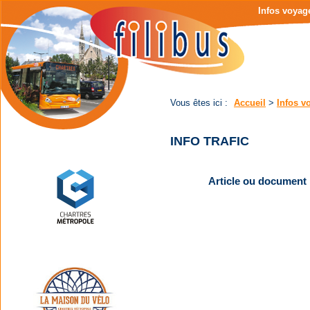
Page
Menu
Infos voyag
d'accueil
de
|
navigation
Contenu
principal
|
Menu
principal
Vous êtes ici :
Accueil
>
Infos v
INFO TRAFIC
Article ou document 