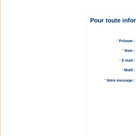
Pour toute info
*
Prénom :
*
Nom :
*
E-mail :
*
Motif :
*
Votre message :