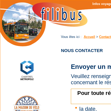
Page
Menu
Infos voyag
d'accueil
de
|
navigation
Contenu
principal
|
Menu
principal
Vous êtes ici :
Accueil
>
Contact
NOUS CONTACTER
Envoyer un 
Veuillez renseig
concernant le ré
Pour toute r
la date,