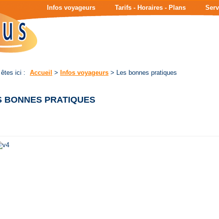
Page
Menu
Infos voyageurs
Tarifs - Horaires - Plans
Serv
d'accueil
de
|
navigation
Contenu
principal
|
Menu
principal
êtes ici :
Accueil
>
Infos voyageurs
>
Les bonnes pratiques
S BONNES PRATIQUES