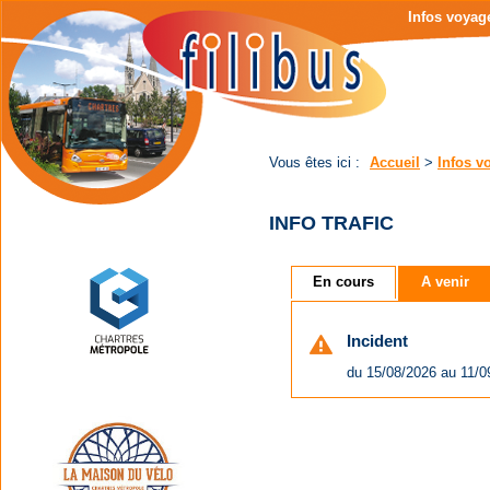
Page
Menu
Infos voyag
d'accueil
de
|
navigation
Contenu
principal
|
Menu
principal
Vous êtes ici :
Accueil
>
Infos v
INFO TRAFIC
En cours
A venir
Incident
du 15/08/2026 au 11/0