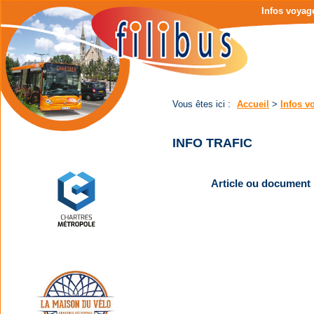
Page
Menu
Infos voyag
d'accueil
de
|
navigation
Contenu
principal
|
Menu
principal
Vous êtes ici :
Accueil
>
Infos v
INFO TRAFIC
Article ou document 